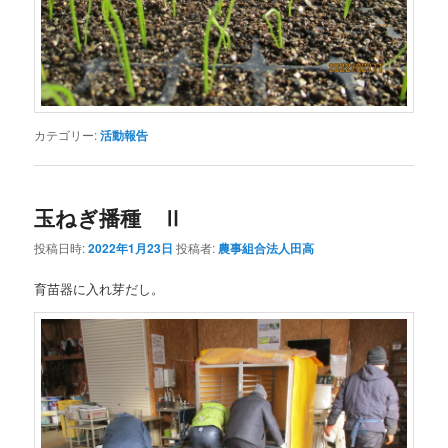
カテゴリー:
活動報告
玉ねぎ播種 Ⅱ
投稿日時:
2022年1月23日
投稿者:
農事組合法人田高
育苗器に入れ芽だし。