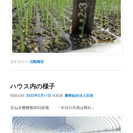
カテゴリー:
活動報告
ハウス内の様子
投稿日時:
2022年2月11日
投稿者:
農事組合法人田高
玉ねぎ播種後20日経過 「今日の天候は晴れ」