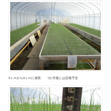
3ｃｍから4ｃｍに成長 1か月後には定植予定