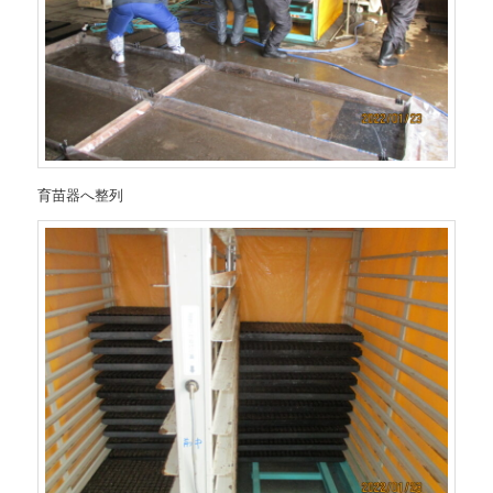
育苗器へ整列