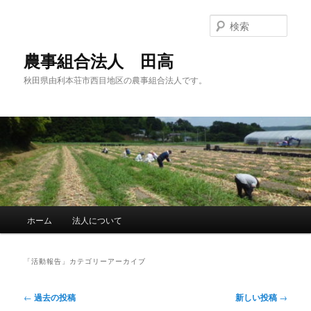
メ
サ
イ
ブ
検
ン
コ
索
コ
ン
農事組合法人 田高
ン
テ
秋田県由利本荘市西目地区の農事組合法人です。
テ
ン
ン
ツ
ツ
へ
へ
移
移
動
動
メ
ホーム
法人について
イ
ン
メ
「
活動報告
」カテゴリーアーカイブ
ニ
ュ
投
←
過去の投稿
新しい投稿
→
ー
稿