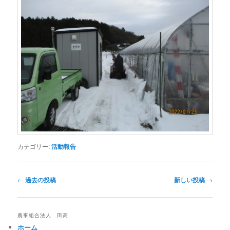
カテゴリー:
活動報告
投
←
過去の投稿
新しい投稿
→
稿
ナ
ビ
農事組合法人 田高
ゲ
ホーム