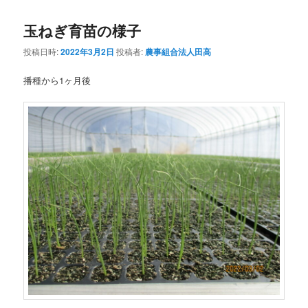
ナ
玉ねぎ育苗の様子
ビ
ゲ
投稿日時:
2022年3月2日
投稿者:
農事組合法人田高
ー
シ
播種から1ヶ月後
ョ
ン