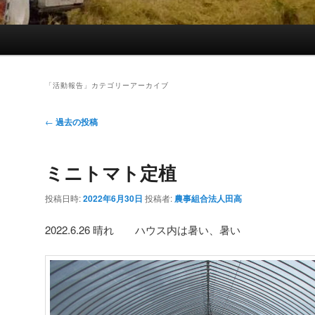
「
活動報告
」カテゴリーアーカイブ
投
←
過去の投稿
稿
ナ
ミニトマト定植
ビ
ゲ
投稿日時:
2022年6月30日
投稿者:
農事組合法人田高
ー
シ
2022.6.26 晴れ ハウス内は暑い、暑い
ョ
ン