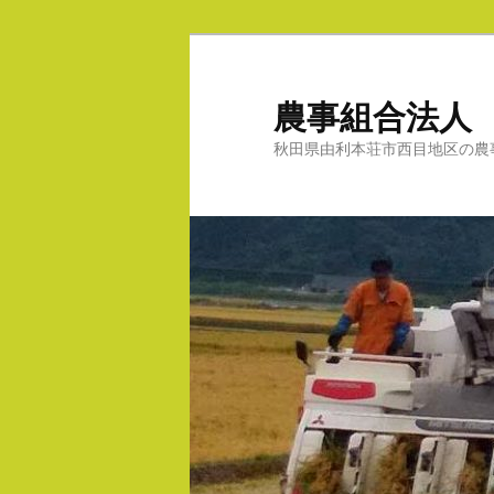
メ
サ
イ
ブ
ン
コ
農事組合法人
コ
ン
秋田県由利本荘市西目地区の農
ン
テ
テ
ン
ン
ツ
ツ
へ
へ
移
移
動
動