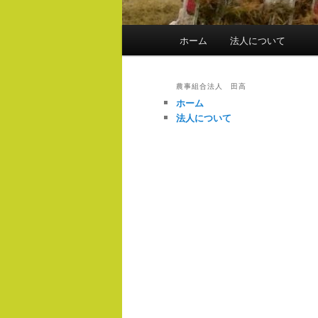
メ
ホーム
法人について
イ
ン
メ
農事組合法人 田高
ニ
ホーム
ュ
法人について
ー