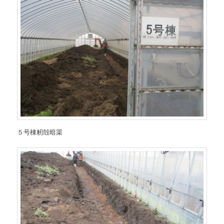
５号棟籾殻暗渠