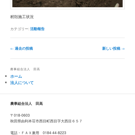
籾殻施工状況
カテゴリー:
活動報告
投
←
過去の投稿
新しい投稿
→
稿
ナ
ビ
農事組合法人 田高
ゲ
ホーム
ー
法人について
シ
ョ
ン
農事組合法人 田高
〒018-0603
秋田県由利本荘市西目町西目字大西目６５７
電話・ＦＡＸ兼用 0184-44-8223