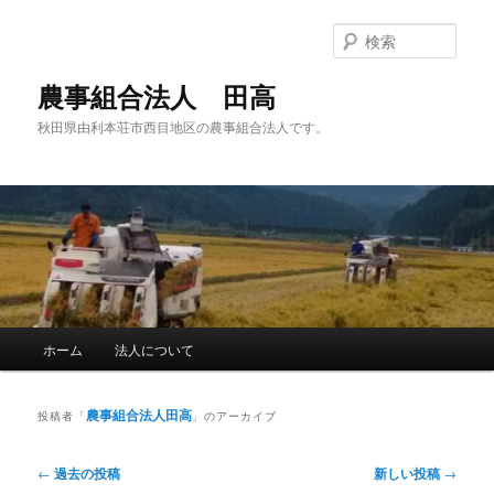
メ
サ
イ
ブ
検
ン
コ
索
コ
ン
農事組合法人 田高
ン
テ
秋田県由利本荘市西目地区の農事組合法人です。
テ
ン
ン
ツ
ツ
へ
へ
移
移
動
動
メ
ホーム
法人について
イ
ン
メ
農事組合法人田高
投稿者「
」のアーカイブ
ニ
ュ
投
←
過去の投稿
新しい投稿
→
ー
稿