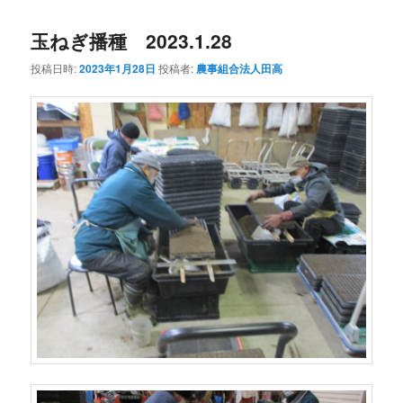
ナ
玉ねぎ播種 2023.1.28
ビ
ゲ
投稿日時:
2023年1月28日
投稿者:
農事組合法人田高
ー
シ
ョ
ン