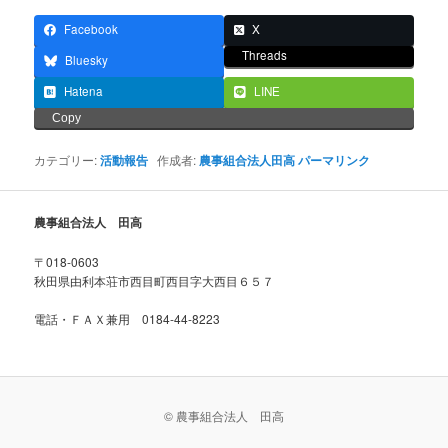
Facebook
X
Threads
Bluesky
Hatena
LINE
Copy
カテゴリー:
活動報告
作成者:
農事組合法人田高
パーマリンク
農事組合法人 田高
〒018-0603
秋田県由利本荘市西目町西目字大西目６５７
電話・ＦＡＸ兼用 0184-44-8223
© 農事組合法人 田高