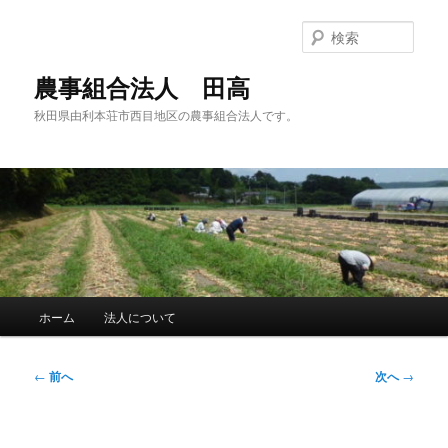
メ
イ
検
ン
索
コ
農事組合法人 田高
ン
秋田県由利本荘市西目地区の農事組合法人です。
テ
ン
ツ
へ
移
動
メ
ホーム
法人について
イ
ン
メ
投
←
前へ
次へ
→
ニ
稿
ュ
ナ
ー
ビ