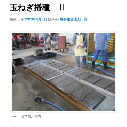
ゲ
玉ねぎ播種 Ⅱ
ー
シ
投稿日時:
2023年2月3日
投稿者:
農事組合法人田高
ョ
ン
育苗前水散布