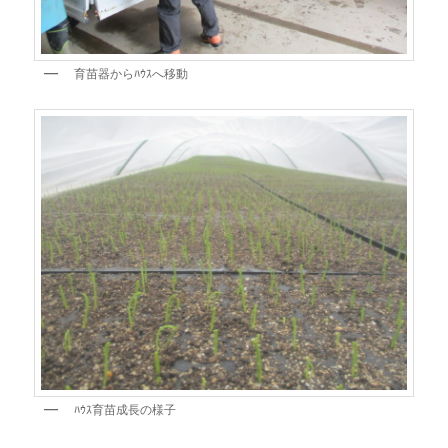
育苗器からﾊｳｽへ移動
ﾊｳｽ育苗成長の様子