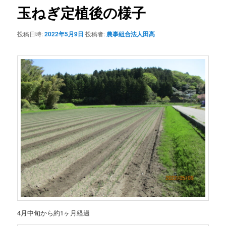
ゲ
玉ねぎ定植後の様子
ー
シ
投稿日時:
2022年5月9日
投稿者:
農事組合法人田高
ョ
ン
4月中旬から約1ヶ月経過