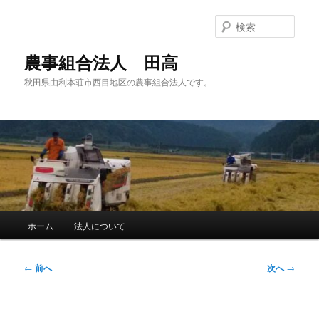
メ
イ
検
ン
索
コ
農事組合法人 田高
ン
秋田県由利本荘市西目地区の農事組合法人です。
テ
ン
ツ
へ
移
動
メ
ホーム
法人について
イ
ン
メ
投
←
前へ
次へ
→
ニ
稿
ュ
ナ
ー
ビ